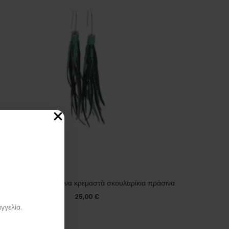
Χειροποίητα δερμάτινα κρεμαστά σκουλαρίκια πράσινα
25,00
€
γγελία.