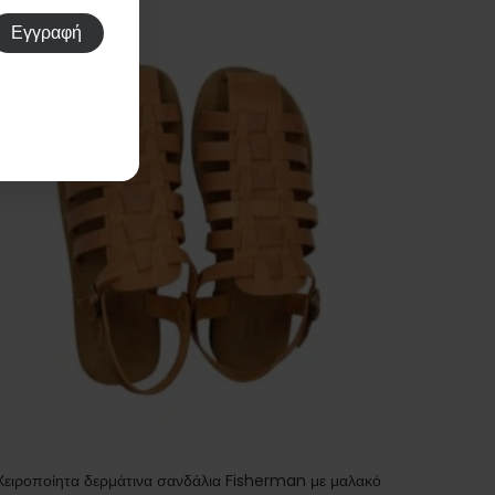
Χειροποίητα δερμάτινα σανδάλια Fisherman με μαλακό