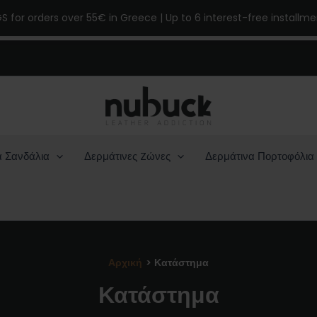
GS for orders over 55€ in Greece | Up to 6 interest-free installm
α Σανδάλια
Δερμάτινες Zώνες
Δερμάτινα Πορτοφόλια
Αρχική
Κατάστημα
Κατάστημα