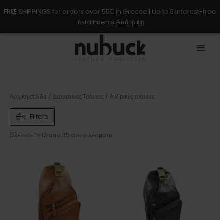
Μετάβαση
FREE SHIPPINGS for orders over 55€ in Greece | Up to 6 interest-free
στο
installments
Απόρριψη
περιεχόμενο
Αρχική σελίδα
/
Δερμάτινες Τσάντες
/ Ανδρικές τσάντες
Filters
Βλέπετε 1–12 από 35 αποτελέσματα