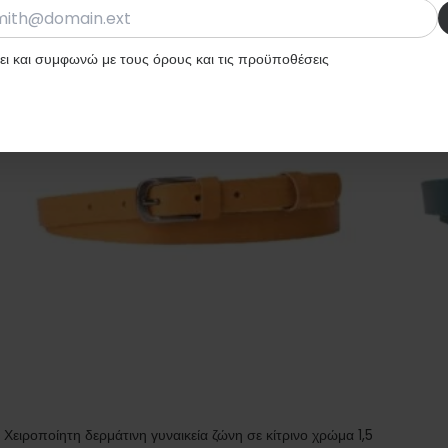
ι και συμφωνώ με τους όρους και τις προϋποθέσεις
Χειροποίητη δερμάτινη γυναικεία ζώνη σε κίτρινο χρώμα 1,5