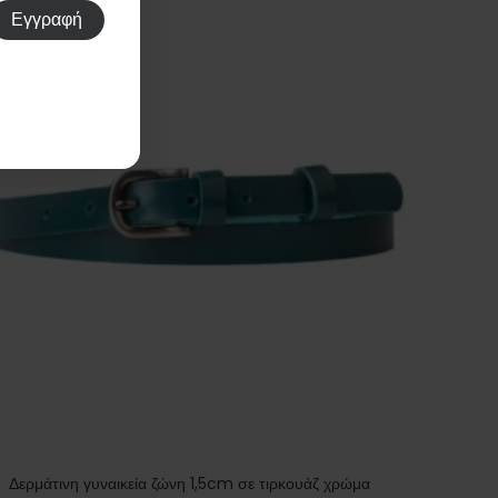
Δερμάτινη γυναικεία ζώνη 1,5cm σε τιρκουάζ χρώμα