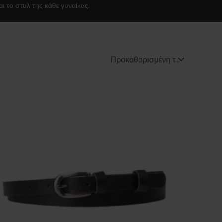
ι το στυλ της κάθε γυναίκας.