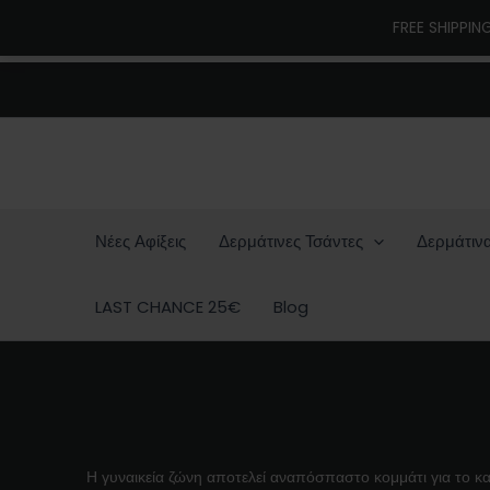
Μετάβαση
FREE SHIPPIN
στο
περιεχόμενο
Νέες Αφίξεις
Δερμάτινες Τσάντες
Δερμάτιν
LAST CHANCE 25€
Blog
Η γυναικεία ζώνη αποτελεί αναπόσπαστο κομμάτι για το κα