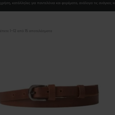
χρήση, κατάλληλες για παντελόνια και φορέματα, ανάλογα τις ανάγκες κα
έπετε 1–12 από 15 αποτελέσματα