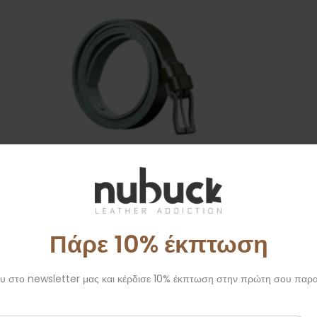
Πάρε 10% έκπτωση
Δερμάτινη γυναικεία χειροποίητη ζώνη σε πράσινο χρώμα
Χ
1,5 cm
12,00
€
 στο newsletter μας και κέρδισε 10% έκπτωση στην πρώτη σου παρα