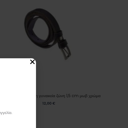
ειροποίητη δερμάτινη γυναικεία ζώνη 1,5 cm μωβ χρώμα
12,00
€
γγελία.