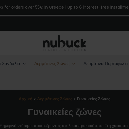
GS for orders over 55€ in Greece | Up to 6 interest-free installm
α Σανδάλια
Δερμάτινες Zώνες
Δερμάτινα Πορτοφόλια
Αρχική
Δερμάτινες Zώνες
Γυναικείες Ζώνες
Γυναικείες ζώνες
θημερινό ντύσιμο, προσφέροντας στυλ και πρακτικότητα. Στη χειροποίη