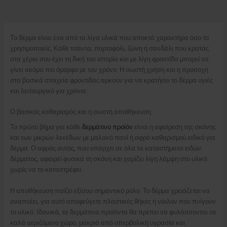
Το δέρμα είναι ένα από τα λίγα υλικά που αποκτά χαρακτήρα όσο το
χρησιμοποιείς. Κάθε τσάντα, πορτοφόλι, ζώνη ή σανδάλι που κρατάς
στα χέρια σου έχει τη δική του ιστορία και με λίγη φροντίδα μπορεί να
γίνει ακόμα πιο όμορφο με τον χρόνο. Η σωστή χρήση και η προσοχή
στα βασικά στοιχεία φροντίδας αρκούν για να κρατήσει το δέρμα υγιές
και λειτουργικό για χρόνια.
Ο βασικός καθαρισμός και η σωστή αποθήκευση
Το πρώτο βήμα για κάθε
δερμάτινο προϊόν
είναι η αφαίρεση της σκόνης
και των μικρών λεκέδων με μαλακό πανί ή αφρό καθαρισμού ειδικό για
δέρμα. Ο αφρός αυτός, που υπάρχει σε όλα τα καταστήματα ειδών
δέρματος, αφαιρεί φυσικά τη σκόνη και χαρίζει λίγη λάμψη στο υλικό
χωρίς να το καταστρέφει.
Η αποθήκευση παίζει εξίσου σημαντικό ρόλο. Το δέρμα χρειάζεται να
αναπνέει, για αυτό αποφεύγετε πλαστικές θήκες ή νάιλον που πνίγουν
το υλικό. Ιδανικά, τα δερμάτινα προϊόντα θα πρέπει να φυλάσσονται σε
καλά αεριζόμενο χώρο, μακριά από υπερβολική υγρασία και