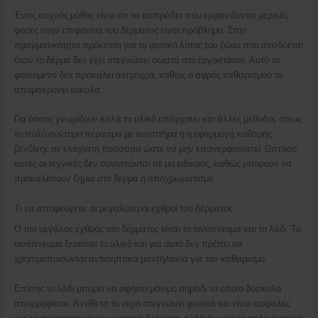
Ένας συχνός μύθος είναι ότι τα ασπράδια που εμφανίζονται μερικές
φορές στην επιφάνεια του δέρματος είναι πρόβλημα. Στην
πραγματικότητα πρόκειται για το φυσικό λίπος του ζώου που αναδύεται
όταν το δέρμα δεν έχει στεγνώσει σωστά στο εργοστάσιο. Αυτό το
φαινόμενο δεν προκαλεί ανησυχία, καθώς ο αφρός καθαρισμού το
απομακρύνει εύκολα.
Για όσους γνωρίζουν καλά το υλικό υπάρχουν και άλλες μέθοδοι, όπως
το πολύ σύντομο πέρασμα με αναπτήρα ή η εφαρμογή καθαρής
βενζίνης σε ελάχιστη ποσότητα ώστε να μην επανεμφανιστεί. Ωστόσο
αυτές οι τεχνικές δεν συνιστώνται σε μη ειδικούς, καθώς μπορούν να
προκαλέσουν ζημιά στο δέρμα ή αποχρωματισμό.
Τι να αποφεύγετε: οι μεγαλύτεροι εχθροί του δέρματος
Ο πιο μεγάλος εχθρός του δέρματος είναι το οινόπνευμα και το λάδι. Το
οινόπνευμα ξεραίνει το υλικό και για αυτό δεν πρέπει να
χρησιμοποιούνται αντισηπτικά μαντηλάκια για τον καθαρισμό.
Επίσης το λάδι μπορεί να αφήσει μόνιμο σημάδι το οποίο δύσκολα
απορροφάται. Αντίθετα το νερό στεγνώνει φυσικά και είναι ασφαλές