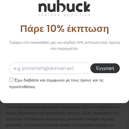
Πάρε 10% έκπτωση
Γράψου στο newsletter μας και κέρδισε 10% έκπτωση στην πρώτη
σου παραγγελία.
Έχω διαβάσει και συμφωνώ με τους όρους και τις
προϋποθέσεις
Η εμπειρία του οικογενειακού εργαστηρίου
Στο οικογενειακό μας εργαστήριο δερματικών ειδών στο Ηράκλειο της
Κρήτης δημιουργούνται χειροποίητες τσάντες, ζώνες, πορτοφόλια και
αξεσουάρ. Η διαδικασία παραγωγής ακολουθεί αυστηρές τεχνικές
φροντίδας του υλικού ώστε κάθε προϊόν να διατηρείται όμορφο και