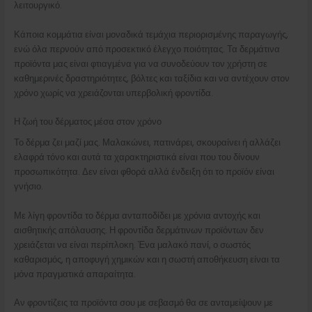
λειτουργικό.
Κάποια κομμάτια είναι μοναδικά τεμάχια περιορισμένης παραγωγής,
ενώ όλα περνούν από προσεκτικό έλεγχο ποιότητας. Τα δερμάτινα
προϊόντα μας είναι φτιαγμένα για να συνοδεύουν τον χρήστη σε
καθημερινές δραστηριότητες, βόλτες και ταξίδια και να αντέχουν στον
χρόνο χωρίς να χρειάζονται υπερβολική φροντίδα.
Η ζωή του δέρματος μέσα στον χρόνο
Το δέρμα ζει μαζί μας. Μαλακώνει, πατινάρει, σκουραίνει ή αλλάζει
ελαφρά τόνο και αυτά τα χαρακτηριστικά είναι που του δίνουν
προσωπικότητα. Δεν είναι φθορά αλλά ένδειξη ότι το προϊόν είναι
γνήσιο.
Με λίγη φροντίδα το δέρμα ανταποδίδει με χρόνια αντοχής και
αισθητικής απόλαυσης. Η φροντίδα δερμάτινων προϊόντων δεν
χρειάζεται να είναι περίπλοκη. Ένα μαλακό πανί, ο σωστός
καθαρισμός, η αποφυγή χημικών και η σωστή αποθήκευση είναι τα
μόνα πραγματικά απαραίτητα.
Αν φροντίζεις τα προϊόντα σου με σεβασμό θα σε ανταμείψουν με