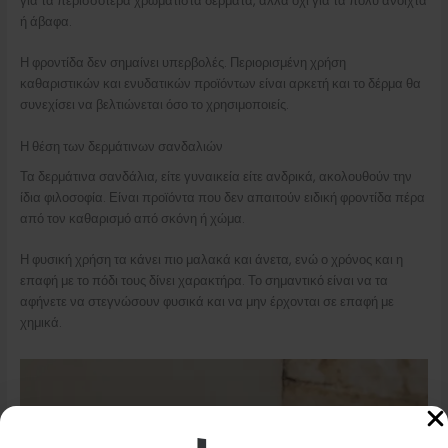
για τα περισσότερα χρωματιστά δέρματα, αλλά όχι για τα πολύ ανοιχτά
ή άβαφα.
Η φροντίδα δεν σημαίνει υπερβολές. Περιορισμένη χρήση
καθαριστικών και ενυδατικών προϊόντων είναι αρκετή και το δέρμα θα
συνεχίσει να βελτιώνεται όσο το χρησιμοποιείς.
Η θέση των δερμάτινων σανδαλιών
Τα δερμάτινα σανδάλια, είτε γυναικεία είτε ανδρικά, ακολουθούν την
ίδια φιλοσοφία. Είναι προϊόντα που δεν απαιτούν ειδική φροντίδα πέρα
από τον καθαρισμό από σκόνη ή χώμα.
Η φυσική χρήση τα κάνει πιο μαλακά και άνετα, ενώ ο χρόνος και η
επαφή με το πόδι τους δίνει χαρακτήρα. Το σημαντικό είναι να τα
αφήνετε να στεγνώσουν φυσικά και να μην έρχονται σε επαφή με
χημικά.