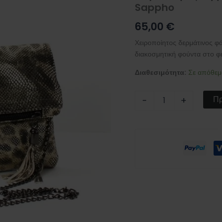
Sappho
φιδιού
ασημί
65,00
€
-
Sappho
Χειροποίητος δερμάτινος φ
ποσότητα
διακοσμητική φούντα στο φ
Διαθεσιμότητα:
Σε απόθεμ
Πρ
-
+