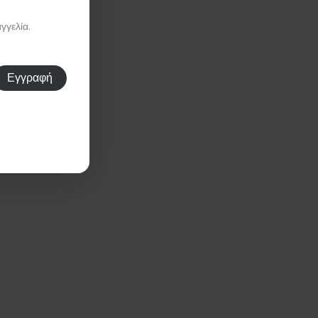
γγελία.