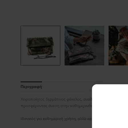
Περιγραφή
Επιπλέον πληροφορίες
Χειροποίητος δερμάτινος φάκελος, αναδιπλούμενος, φτιαγμ
προσφέροντας άνεση στην καθημερινότητα. Εναλλακτικά, μπο
Ιδανικός για καθημερινή χρήση, αλλά και για πιο βραδινές π