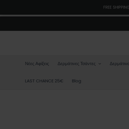
Μετάβαση
FREE SHIPPIN
στο
περιεχόμενο
Νέες Αφίξεις
Δερμάτινες Τσάντες
Δερμάτιν
LAST CHANCE 25€
Blog