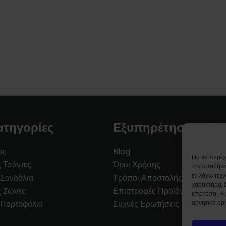
ατηγορίες
Εξυπηρέτηση Πελα
ις
Blog
Για να παρέ
ς Τσάντες
Όροι Χρήσης
την αποθήκε
εν λόγω τεχ
 Σανδάλια
Τρόποι Αποστολής / Μεταφορι
χαρακτήρα, 
ς Zώνες
Επιστροφές Προϊόντων
ιστότοπο. Η
 Πορτοφόλια
Συχνές Ερωτήσεις
αρνητικά ορι