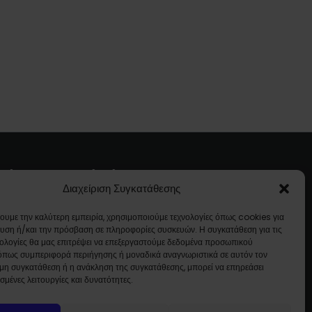
τών
Ποιοί Είμαστε
Διαχείριση Συγκατάθεσης
Εταιρικό προφίλ
χουμε την καλύτερη εμπειρία, χρησιμοποιούμε τεχνολογίες όπως cookies για
Επικοινωνία
υση ή/και την πρόσβαση σε πληροφορίες συσκευών. Η συγκατάθεση για τις
νολογίες θα μας επιτρέψει να επεξεργαστούμε δεδομένα προσωπικού
κά
όπως συμπεριφορά περιήγησης ή μοναδικά αναγνωριστικά σε αυτόν τον
 μη συγκατάθεση ή η ανάκληση της συγκατάθεσης, μπορεί να επηρεάσει
σμένες λειτουργίες και δυνατότητες.