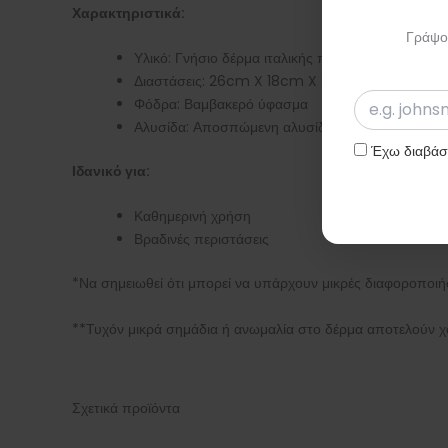
Χαρακτηριστικά:
Γράψου
Υλικό: Γνήσιο δέρμα ιταλικής προέλευσης
Διαστάσεις: 26cm X 18cm X 2cm
Φόδρα: Βαμβακερό ύφασμα
Αλυσίδα: Αποσπώμενη αλυσίδα περίπου 110cm
Έχω διαβάσε
Ιδανικό για:
Καθημερινή χρήση
Βραδινές περιστάσεις
*Να σημειωθεί ότι μπορεί να υπάρχουν μικρές διαφοροποι
**Τυχόν μικρά σημάδια ή ανωμαλία στο δέρμα αποτελούν χα
Σχετικά προϊόντα