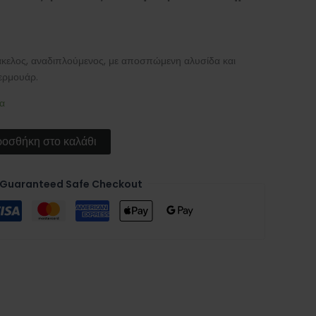
άκελος, αναδιπλούμενος, με αποσπώμενη αλυσίδα και
ερμουάρ.
α
οσθήκη στο καλάθι
Guaranteed Safe Checkout