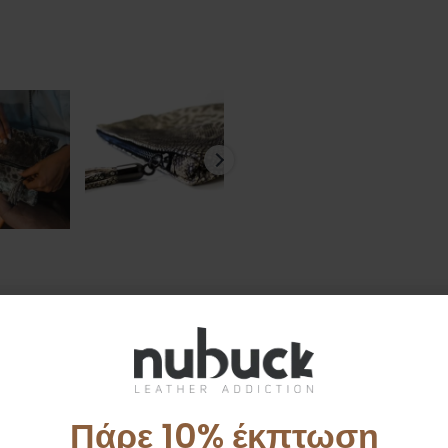
ένος από υψηλής ποιότητας δέρμα, σε μαυρό- ασημί print φιδιού χρώμα
ρείτε να τον κρατήσετε στο χέρι, αφαιρώντας τη με εύκολο τρόπο.
εριστάσεις.
Πάρε 10% έκπτωση