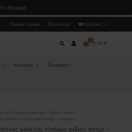
φιδιού
ents
Απόρριψη
ασημί
-
Sappho
Εταιρικό προφίλ
Επικοινωνία
Ελληνικά
ποσότητα
Αναζήτηση
0,00
€
Αξεσουάρ
Προσφορές
σάντες
/
Γυναικείες τσάντες
/
Τσάντες Χιαστί /
νος φάκελος τύπωμα φιδιού ασημί – Sappho
μάτινος φάκελος τύπωμα φιδιού ασημί –