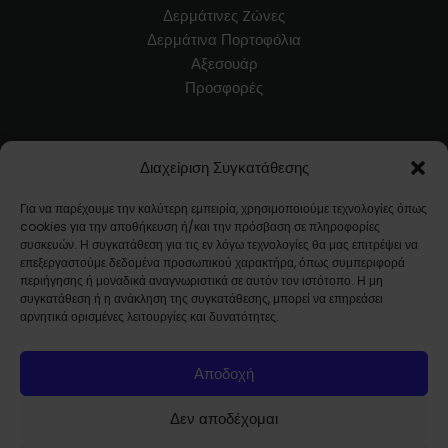
Δερμάτινες Zώνες
Δερμάτινα Πορτοφόλια
Αξεσουάρ
Προσφορές
Εξυπηρέτηση Πελατών
Διαχείριση Συγκατάθεσης
Blog
Για να παρέχουμε την καλύτερη εμπειρία, χρησιμοποιούμε τεχνολογίες όπως
Όροι Χρήσης
cookies για την αποθήκευση ή/και την πρόσβαση σε πληροφορίες
Τρόποι Αποστολής / Μεταφορικά
συσκευών. Η συγκατάθεση για τις εν λόγω τεχνολογίες θα μας επιτρέψει να
επεξεργαστούμε δεδομένα προσωπικού χαρακτήρα, όπως συμπεριφορά
Επιστροφές Προϊόντων
περιήγησης ή μοναδικά αναγνωριστικά σε αυτόν τον ιστότοπο. Η μη
Συχνές Ερωτήσεις
συγκατάθεση ή η ανάκληση της συγκατάθεσης, μπορεί να επηρεάσει
αρνητικά ορισμένες λειτουργίες και δυνατότητες.
Ποιοί Είμαστε
Αποδοχή
Εταιρικό προφίλ
Επικοινωνία
Δεν αποδέχομαι