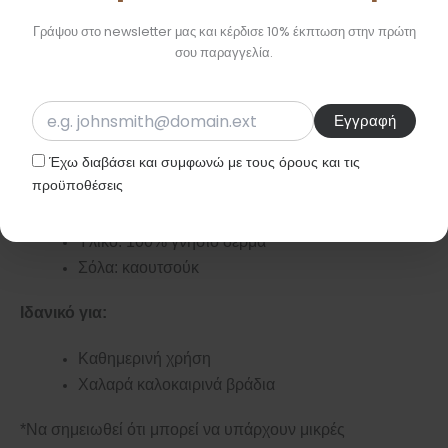
αναδεικνύοντας τη φυσική ομορφιά του δέρματος με την
Γράψου στο newsletter μας και κέρδισε 10% έκπτωση στην πρώτη
πάροδο του χρόνου.
σου παραγγελία.
**Να αποφεύγεται η επαφή με οποιασδήποτε μορφής
λάδι, καθώς απορροφάται από το δέρμα και αφήνει
σημάδια.
Έχω διαβάσει και συμφωνώ με τους όρους και τις
προϋποθέσεις
Χαρακτηριστικά:
Υλικό: 100% γνήσιο δέρμα
Σόλα: καουτσούκ
Ιδανικό για:
Καθημερινή χρήση
Χαλαρά καλοκαιρινά βράδια
*Να σημειωθεί ότι μπορεί να υπάρχουν μικρές