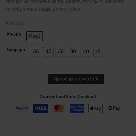
σκουραίνει σταδιακά με την έκθεση στον ήλιο, κάνοντας
το ακόμα πιο όμορφο με τον χρόνο.
Κωδ: 032
Χρώμα
Καφέ
Νούμερο
36
37
38
39
40
41
Προσθήκη στο καλάθι
-
+
Guaranteed Safe Checkout