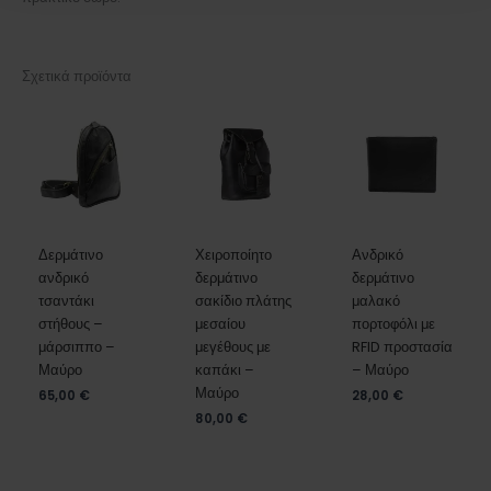
Σχετικά προϊόντα
Δερμάτινο
Χειροποίητο
Ανδρικό
ανδρικό
δερμάτινο
δερμάτινο
τσαντάκι
σακίδιο πλάτης
μαλακό
στήθους –
μεσαίου
πορτοφόλι με
μάρσιππο –
μεγέθους με
RFID προστασία
Μαύρο
καπάκι –
– Μαύρο
Μαύρο
65,00
€
28,00
€
80,00
€