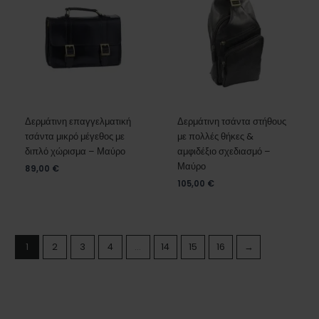
Δερμάτινη επαγγελματική
Δερμάτινη τσάντα στήθους
τσάντα μικρό μέγεθος με
με πολλές θήκες &
διπλό χώρισμα – Μαύρο
αμφιδέξιο σχεδιασμό –
Μαύρο
89,00
€
105,00
€
1
2
3
4
…
14
15
16
→