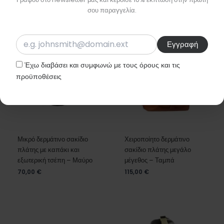
105,00
€
σου παραγγελία.
Έχω διαβάσει και συμφωνώ με τους όρους και τις
προϋποθέσεις
Μικρό δερμάτινο σακίδιο
Χειροποίητο δερμάτινο
πλάτης με καπάκι και
σακίδιο πλάτης μεγάλο
εξωτερική τσέπη – Μαύρο
μέγεθος – Ταμπά
70,00
€
115,00
€