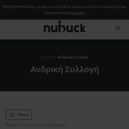
Μετάβαση
FREE SHIPPINGS for orders over 55€ in Greece | Up to 6 interest-free
στο
installments
Απόρριψη
περιεχόμενο
Αρχική
Ανδρική Συλλογή
Ανδρική Συλλογή
Filters
Βλέπετε 1–12 από 181 αποτελέσματα