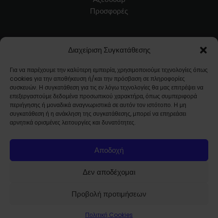
Προσφορές
Εξυπηρέτηση Πελατών
Διαχείριση Συγκατάθεσης
Blog
Για να παρέχουμε την καλύτερη εμπειρία, χρησιμοποιούμε τεχνολογίες όπως
Όροι Χρήσης
cookies για την αποθήκευση ή/και την πρόσβαση σε πληροφορίες
Τρόποι Αποστολής / Μεταφορικά
συσκευών. Η συγκατάθεση για τις εν λόγω τεχνολογίες θα μας επιτρέψει να
επεξεργαστούμε δεδομένα προσωπικού χαρακτήρα, όπως συμπεριφορά
Επιστροφές Προϊόντων
περιήγησης ή μοναδικά αναγνωριστικά σε αυτόν τον ιστότοπο. Η μη
Συχνές Ερωτήσεις
συγκατάθεση ή η ανάκληση της συγκατάθεσης, μπορεί να επηρεάσει
αρνητικά ορισμένες λειτουργίες και δυνατότητες.
Ποιοί Είμαστε
Αποδοχή
Εταιρικό προφίλ
Επικοινωνία
Δεν αποδέχομαι
Προβολή προτιμήσεων
Πολιτική Cookies