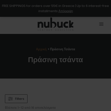
Μετάβαση
FREE SHIPPINGS for orders over 55€ in Greece | Up to 6 interest-free
στο
installments
Απόρριψη
περιεχόμενο
Αρχική
Πράσινη Τσάντα
Πράσινη τσάντα
Filters
Βλέπετε 1–12 από 16 αποτελέσματα