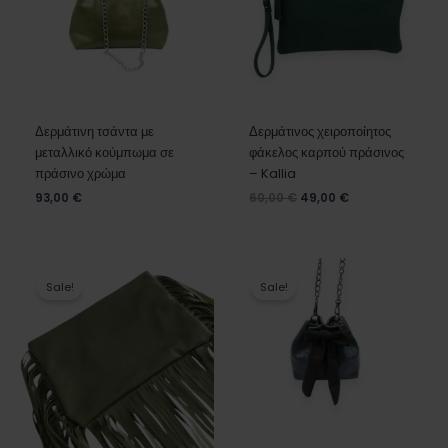
Δερμάτινη τσάντα με
Δερμάτινος χειροποίητος
μεταλλικό κούμπωμα σε
φάκελος καρπού πράσινος
πράσινο χρώμα
– Kallia
93,00
€
60,00
€
49,00
€
Original
Η
Original
Η
price
τρέχουσα
price
τρέχουσα
Sale!
Sale!
was:
τιμή
was:
τιμή
180,00 €.
είναι:
57,00 €.
είναι:
150,00 €.
45,00 €.