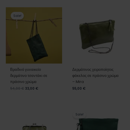
Original
Η
price
τρέχουσα
Sale!
was:
τιμή
54,00 €.
είναι:
33,00 €.
Βραδινό γυναικείο
Δερμάτινος χειροποίητος
δερμάτινο τσαντάκι σε
φάκελος σε πράσινο χρώμα
πράσινο χρώμα
– Mira
54,00
€
33,00
€
55,00
€
Original
Η
price
τρέχουσα
Sale!
was:
τιμή
60,00 €.
είναι:
49,00 €.