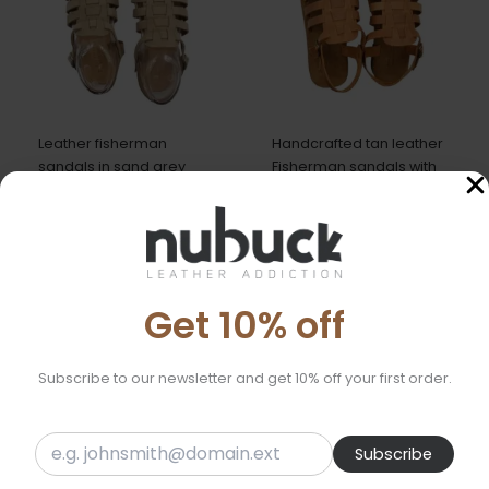
Leather fisherman
Handcrafted tan leather
sandals in sand grey
Fisherman sandals with
soft suede insole
43,00
€
43,00
€
Get 10% off
Subscribe to our newsletter and get 10% off your first order.