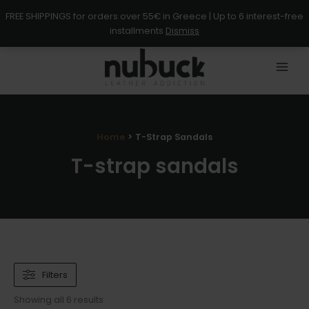
Skip
FREE SHIPPINGS for orders over 55€ in Greece | Up to 6 interest-free
to
installments
Dismiss
content
Home
T-Strap Sandals
T-strap sandals
Filters
Showing all 6 results