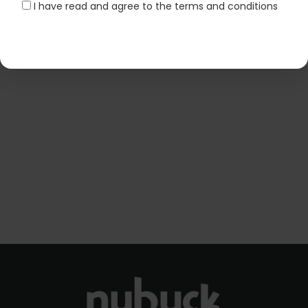
I have read and agree to the terms and conditions
Handmade black leather
Handcrafted tan leather
Fisherman sandals with
Fisherman platform
soft leather insole
sandals
43,00
€
58,00
€