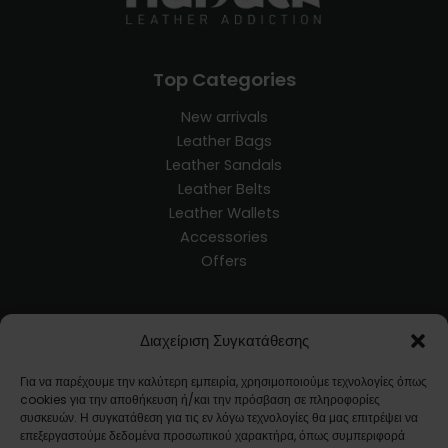
Top Categories
New arrivals
Leather Bags
Leather Sandals
Leather Belts
Leather Wallets
Accessories
Offers
Customer Service
Διαχείριση Συγκατάθεσης
Blog
Για να παρέχουμε την καλύτερη εμπειρία, χρησιμοποιούμε τεχνολογίες όπως
Terms and Conditions
cookies για την αποθήκευση ή/και την πρόσβαση σε πληροφορίες
Ways of Shipment
συσκευών. Η συγκατάθεση για τις εν λόγω τεχνολογίες θα μας επιτρέψει να
επεξεργαστούμε δεδομένα προσωπικού χαρακτήρα, όπως συμπεριφορά
Returns