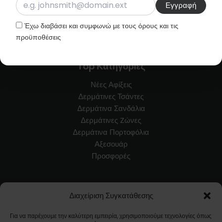
Έχω διαβάσει και συμφωνώ με τους όρους και τις
προϋποθέσεις
Top Κατηγορίες
Νέες Αφίξεις
Δερμάτινες Τσάντες
Δερμάτινα Σανδάλια
Δερμάτινες Zώνες
Δερμάτινα Πορτοφόλια
Αξεσουάρ
Προσφορές
Εξυπηρέτηση Πελατών
Διαχείριση Συγκατάθεσης
Blog
Για να παρέχουμε την καλύτερη εμπειρία, χρησιμοποιούμε τεχνολογίες όπως
Όροι Χρήσης