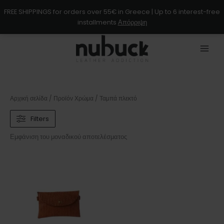
Μετάβαση
FREE SHIPPINGS for orders over 55€ in Greece | Up to 6 interest-free
στο
installments
Απόρριψη
περιεχόμενο
Αρχική σελίδα
/ Προϊόν Χρώμα / Ταμπά πλεκτό
Filters
Εμφάνιση του μοναδικού αποτελέσματος