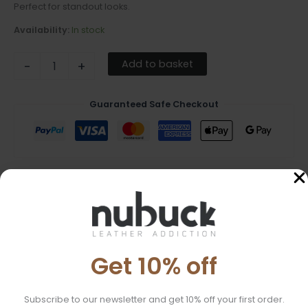
Perfect for standout looks.
Availability:
In stock
Add to basket
-
+
Guaranteed Safe Checkout
Description
Additional information
Get 10% off
These unique earrings are handmade from soft Italian leather
with a pink floral print. Additionally, they are adorned with a
smaller piece of leather in a matching pink color. The stainless
Subscribe to our newsletter and get 10% off your first order.
steel metal components offer durability and safety when in