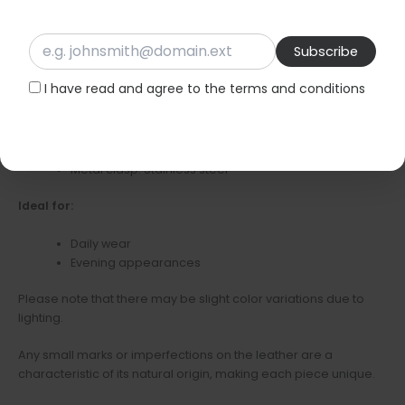
contact with the skin. Lightweight and comfortable to wear, they
are the perfect choice to add a romantic touch to your
everyday or evening style.
I have read and agree to the terms and conditions
Features:
Material: Premium quality genuine leather
Dimensions: 6cm x 3,5cm
Metal clasp: Stainless steel
Ideal for:
Daily wear
Evening appearances
Please note that there may be slight color variations due to
lighting.
Any small marks or imperfections on the leather are a
characteristic of its natural origin, making each piece unique.