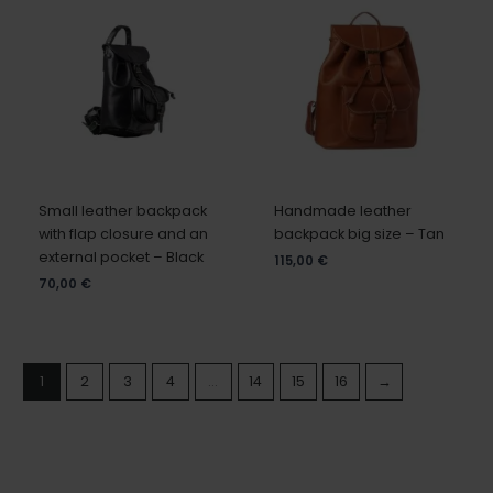
Small leather backpack
Handmade leather
with flap closure and an
backpack big size – Tan
external pocket – Black
115,00
€
70,00
€
1
2
3
4
…
14
15
16
→