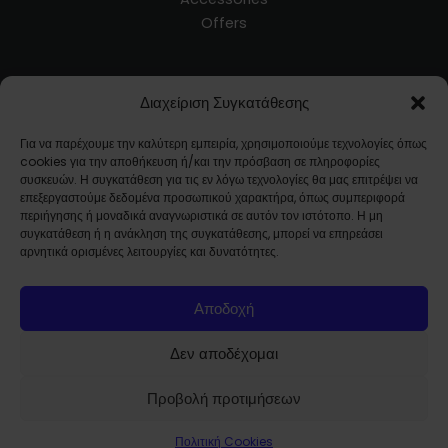
Offers
Customer Service
Διαχείριση Συγκατάθεσης
Blog
Για να παρέχουμε την καλύτερη εμπειρία, χρησιμοποιούμε τεχνολογίες όπως
Terms and Conditions
cookies για την αποθήκευση ή/και την πρόσβαση σε πληροφορίες
Ways of Shipment
συσκευών. Η συγκατάθεση για τις εν λόγω τεχνολογίες θα μας επιτρέψει να
επεξεργαστούμε δεδομένα προσωπικού χαρακτήρα, όπως συμπεριφορά
Returns
περιήγησης ή μοναδικά αναγνωριστικά σε αυτόν τον ιστότοπο. Η μη
FAQ
συγκατάθεση ή η ανάκληση της συγκατάθεσης, μπορεί να επηρεάσει
αρνητικά ορισμένες λειτουργίες και δυνατότητες.
About Us
Αποδοχή
Company Profile
Contact
Δεν αποδέχομαι
Προβολή προτιμήσεων
Πολιτική Cookies