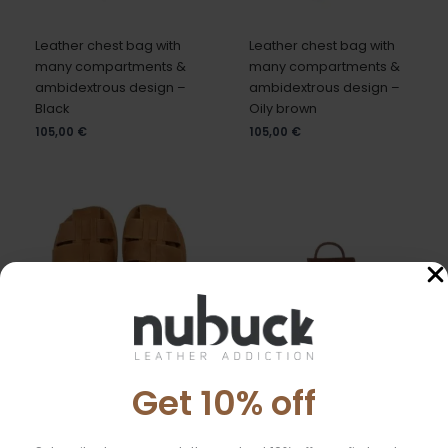
Leather chest bag with
Leather chest bag with
many compartments &
many compartments &
ambidextrous design –
ambidextrous design –
Black
Oily brown
105,00
€
105,00
€
Get 10% off
Men’s tan leather
Small leather backpack
fisherman sandals with
with flap closure and an