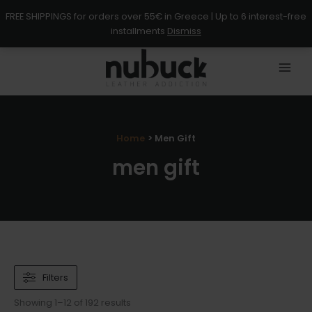
Skip
FREE SHIPPINGS for orders over 55€ in Greece | Up to 6 interest-free
to
installments
Dismiss
content
Home
Men Gift
men gift
Filters
Showing 1–12 of 192 results